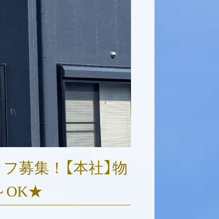
ッフ募集！
【本社】
物
～
OK
★