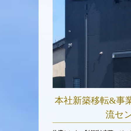
本社新築移転
&
事
流セ