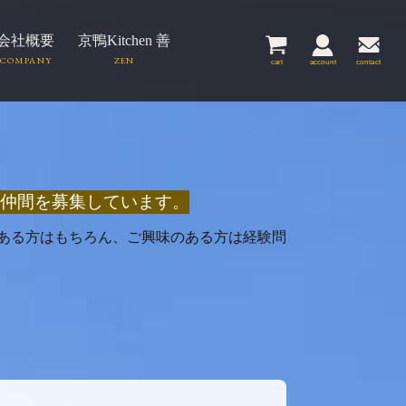
会社概要
京鴨Kitchen 善
cart
account
contact
る仲間を
募集しています。
ある方はもちろん、ご興味のある方は経験問