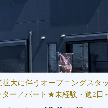
業拡大に伴うオープニングスタ
ンター
／
パート
★
未経験・週
2日