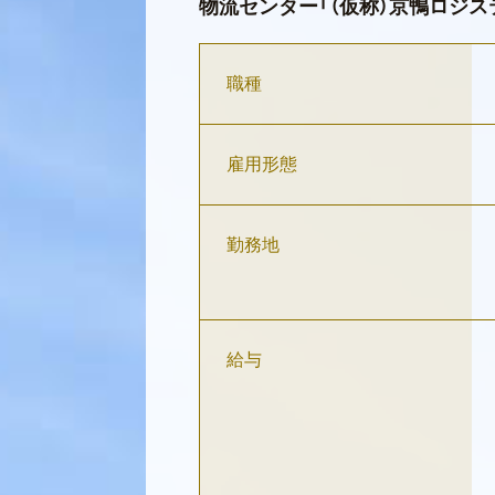
物流センター「（仮称）京鴨ロジ
職種
雇用形態
勤務地
給与