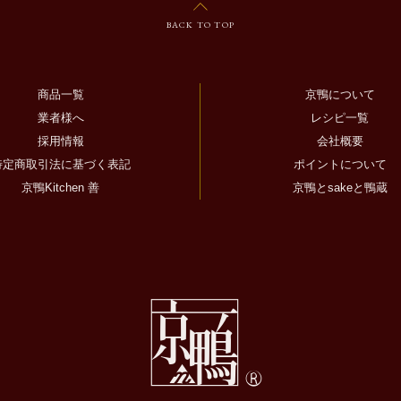
BACK TO TOP
商品一覧
京鴨について
業者様へ
レシピ一覧
採用情報
会社概要
特定商取引法に基づく表記
ポイントについて
京鴨Kitchen 善
京鴨とsakeと鴨蔵