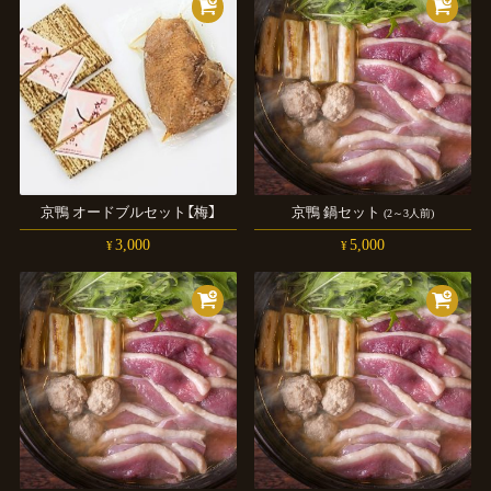
京鴨
オードブルセット
【梅】
京鴨
鍋セット
(2～3人前)
3,000
5,000
¥
¥