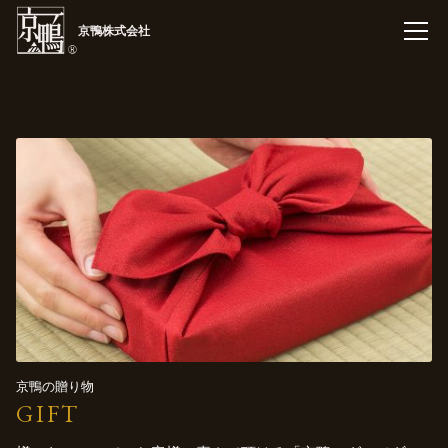
京鴨株式会社
京鴨の贈り物
GIFT