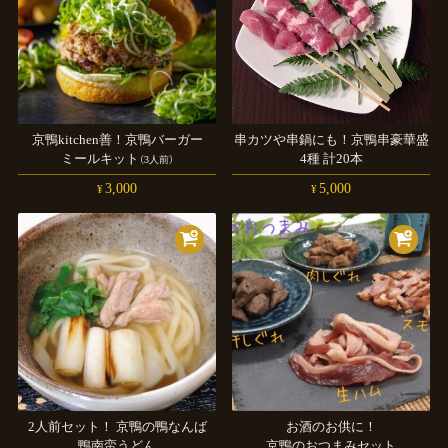
京鴨kitchen善！
京鴨バーガー
串カツや串鍋にも！
京鴨串豪華盛
ミールキット
4種
計
20本
（3人前）
3,000
5,000
¥
¥
2人
前セット！
京鴨の鴨なんば
お酒のお供に！
鴨南蛮うどん
京鴨のおつまみセット