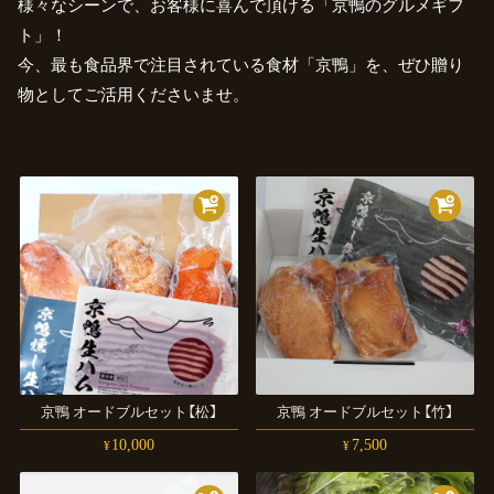
様々なシーンで、お客様に喜んで頂ける「京鴨のグルメギフ
ト」！
今、最も食品界で注目されている食材「京鴨」を、ぜひ贈り
物としてご活用くださいませ。
京鴨
オードブルセット
【松】
京鴨
オードブルセット
【竹】
10,000
7,500
¥
¥