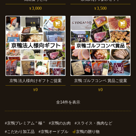
3,000
3,500
¥
¥
京鴨
法人様向けギフトご提案
京鴨
ゴルフコンペ
賞品ご提案
0
0
¥
¥
全14件を表示
京鴨プレミアム ” 極 ”
京鴨のお肉
スライス・挽肉など
こだわり加工品
京鴨オードブル
京鴨の贈り物