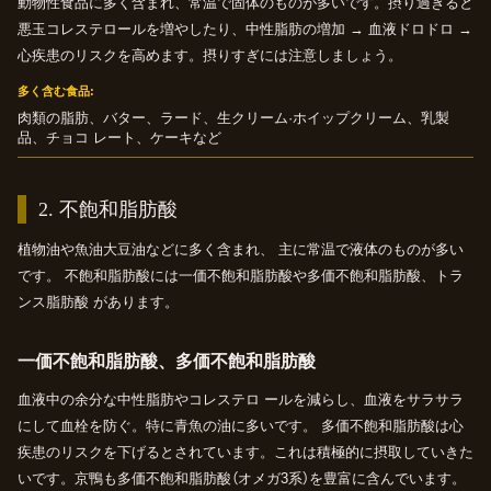
動物性食品に多く含まれ、常温で固体のものが多いです。摂り過ぎると
悪玉コレステロールを増やしたり、中性脂肪の増加 → 血液ドロドロ →
心疾患のリスクを高めます。摂りすぎには注意しましょう。
多く含む食品
肉類の脂肪、バター、ラード、生クリーム·ホイップクリーム、乳製
品、チョコ レート、ケーキなど
2.
不飽和脂肪酸
植物油や魚油大豆油などに多く含まれ、 主に常温で液体のものが多い
です。 不飽和脂肪酸には一価不飽和脂肪酸や多価不飽和脂肪酸、トラ
ンス脂肪酸 があります。
一価不飽和脂肪酸、
多価不飽和脂肪酸
血液中の余分な中性脂肪やコレステロ ールを減らし、血液をサラサラ
にして血栓を防ぐ。特に青魚の油に多いです。 多価不飽和脂肪酸は心
疾患のリスクを下げるとされています。これは積極的に摂取していきた
いです。京鴨も多価不飽和脂肪酸（オメガ3系）を豊富に含んでいます。