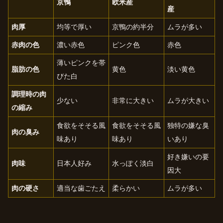
京鴨
欧米産
産
肉厚
均等で厚い
京鴨の約半分
ムラが多い
赤肉の色
濃い赤色
ピンク色
赤色
薄いピンクを帯
脂肪の色
黄色
淡い黄色
びた白
調理時の肉
少ない
非常に大きい
ムラが大きい
の縮み
食欲をそそる風
食欲をそそる風
独特の嫌な臭
肉の臭み
味あり
味あり
いあり
好き嫌いの要
肉味
日本人好み
水っぽく淡白
因大
肉の硬さ
適当な歯ごたえ
柔らかい
ムラが多い