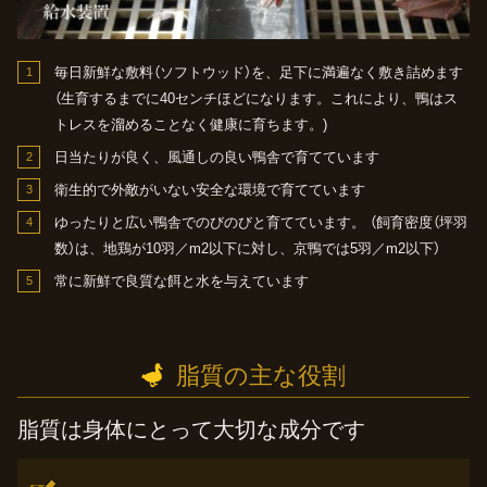
毎日新鮮な敷料（ソフトウッド）を、足下に満遍なく敷き詰めます
（生育するまでに40センチほどになります。これにより、鴨はス
トレスを溜めることなく健康に育ちます。)
日当たりが良く、風通しの良い鴨舎で育てています
衛生的で外敵がいない安全な環境で育てています
ゆったりと広い鴨舎でのびのびと育てています。
（飼育密度（坪羽
数）は、地鶏が10羽／m2以下に対し、京鴨では5羽／m2以下）
常に新鮮で良質な餌と水を与えています
脂質の主な役割
脂質は身体にとって大切な成分です