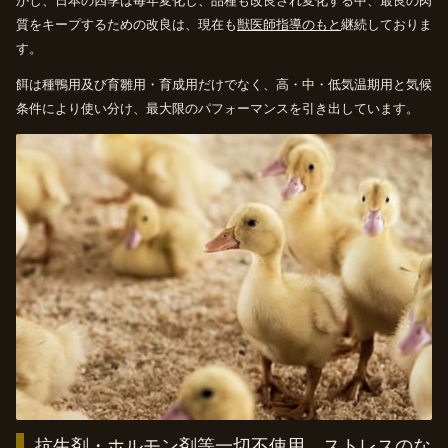
かし、日本の四季は毎年変化し、品種も改良され変化する中、最良の肉
質をキープするための改良は、現在も
獣医師指導のもと
継続しておりま
す。
餌は種鴨用及び育雛用・育成用だけでなく、高・中・低気温期用と気候
条件により使い分け、最大限のパフォーマンスを引き出しています。
抗生剤・ホルモン剤等一切不使用。
ストレスのな