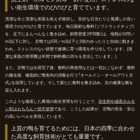
い衛生環境でのびのびと育てています。
清潔な水と清潔な床面を絶えず維持し、良好な日当たりと風通しの良い
環境でのびのびと育てています。毎日新鮮な敷料（ソフトウッドチップ）
を、足下にまんべんなく敷き詰め、飼育密度（坪羽数）は、地鶏が10羽／
m2以下に対し、京鴨では5羽／m2以下と2倍のゆったりと自由に動きま
われ、ストレスのない状態で健康に育つ環境を作り出しています。(清
潔な床面の管理費は年間で飼料費の20％を支出しています。)
また、京鴨では出荷完了後、敷料の再使用などは一切おこなわず、敷料
の撤去後、徹底的に鴨舎内の消毒を行う「オールイン・オールアウト方
式」を採用しています。そして新たに敷料を敷き詰め、次の健康な雛を
迎え入れます。
このような徹底した農場の衛生管理を行うことで、
抗生剤や成長ホルモ
ン剤はもちろん一切不使用
であり、こうした結果が、京鴨の安全・安心
の高いレベルを実現しています。
上質の鴨を育てるためには、
日本の四季に合わせ
た高度な飼育技術がとても重要です。