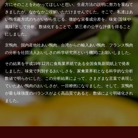
方にそのことをわかってほしいと想い、生産方法の説明に努力を重ねて
きましたが、なかなかご理解いただけませんでした。そこで、私達はあ
い鴨生産方式のちがいから生じる、微妙な栄養成分差を、味覚（旨味や
風味）として分析、数値化することで、第三者の公平な評価を得ること
にしました。
京鴨肉、国内産他社あい鴨肉、台湾からの輸入あい鴨肉、フランス鴨肉
の分析を社団法人おいしさの科学研究所という機関にお願いしました。
その結果を平成19年12月に食鳥業界紙である全国食鳥新聞紙上で発表
しました。味覚で判別するおいしさを、家禽業界初となる科学的な分析
数値で明らかにした、この分析結果によって、さまざまな言葉で表現し
ていたあい鴨肉のおいしさが、一目瞭然になりました。そして、京鴨肉
が最も味強度のバランスがよく高品質であると、数値により明確化され
ました。