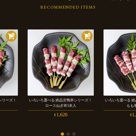
RECOMMENDED ITEMS
シリーズ！
いろいろ選べる
絶品京鴨串シリーズ！
いろいろ選べる
絶
ロースねぎ串
5本
入
もも
1,620
1
¥
¥