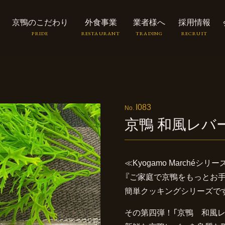
京鴨のこだわり
外食事業
業者様へ
採用情報
I083
京鴨
和風レバ
≪Kyogamo Marchéシリー
『ご家庭で京鴨をもっとお
簡単クッキングシリーズで
その第四弾！「京鴨 和風レ