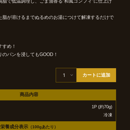
鴨脂で低温調理し、ごま油香る”和風コンフィ”に仕上げ
た脂が溶けるまでぬるめのお湯につけて解凍するだけで
。
すすめ！
のパンを浸してもGOOD！
カートに追加
商品内容
1P (約70g)
冷凍
栄養成分表示
（100gあたり）