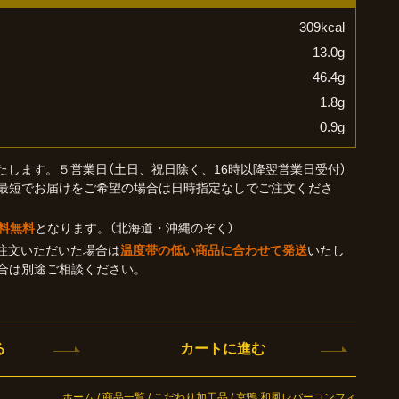
309kcal
13.0g
46.4g
1.8g
0.9g
たします。５営業日（土日、祝日除く、16時以降翌営業日受付）
最短でお届けをご希望の場合は日時指定なしでご注文くださ
送料無料
となります。（北海道・沖縄のぞく）
注文いただいた場合は
温度帯の低い商品に合わせて発送
いたし
合は別途ご相談ください。
る
カートに進む
ホーム
/
商品一覧
/
こだわり加工品
/ 京鴨 和風レバーコンフィ