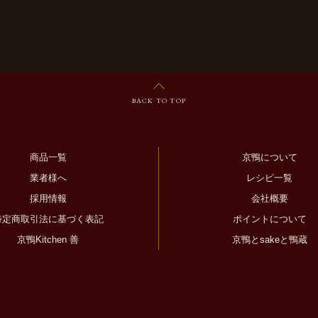
BACK TO TOP
商品一覧
京鴨について
業者様へ
レシピ一覧
採用情報
会社概要
特定商取引法に基づく表記
ポイントについて
京鴨Kitchen 善
京鴨とsakeと鴨蔵