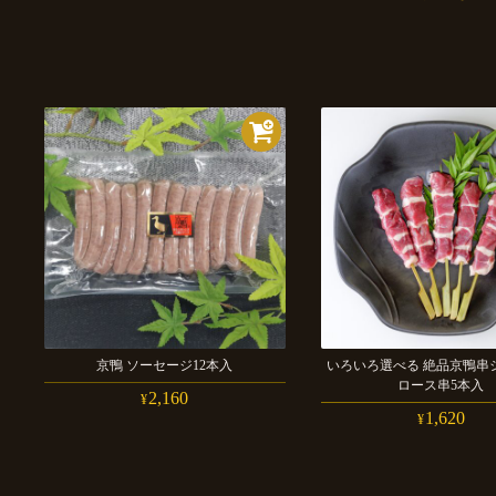
京鴨
ソーセージ
12本
入
いろいろ選べる
絶品京鴨串
ロース串
5本
入
2,160
¥
1,620
¥