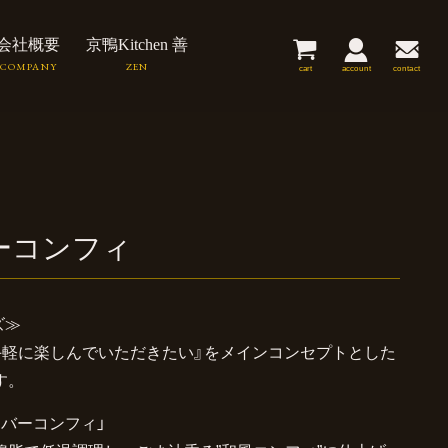
会社概要
京鴨Kitchen 善
cart
account
contact
ーコンフィ
ズ≫
手軽に楽しんでいただきたい』をメインコンセプトとした
す。
バーコンフィ」