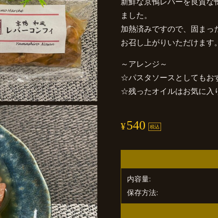
新鮮な京鴨レバーを良質な
ました。
加熱済みですので、固まっ
お召し上がりいただけます
～アレンジ～
☆パスタソースとしてもお
☆残ったオイルはお気に入り
540
¥
税込
内容量
保存方法