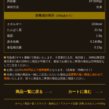
内容量
1P (500g)
保存方法
冷凍
栄養成分表示
（100gあたり）
エネルギー
103kcal
たんぱく質
21.5g
脂質
1.9g
炭水化物
0.1未満g
食塩相当量
0.15g
宅急便（ヤマト運輸）で発送いたします。５営業日（土日、祝日除く、16時以降翌営
業日受付）後の日時のご指定が可能です。最短でお届けをご希望の場合は日時指定な
しでご注文ください。
お買い上げ
20,000円以上で送料無料
となります。（北海道・沖縄のぞく）
冷凍と冷蔵の商品を一緒にご注文いただいた場合は
温度帯の低い商品に合わせて
発送
いたします。別々に発送をご希望の場合は別途ご相談ください。
商品一覧に戻る
カートに進む
ホーム
/
商品一覧
/
スライス・挽肉など
/ アスリート応援! 京鴨 ささみミンチ500g