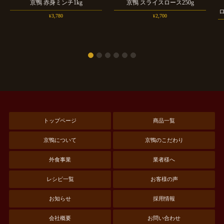
京鴨
赤身ミンチ1kg
京鴨
スライスロース250g
3,780
2,700
¥
¥
トップページ
商品一覧
京鴨について
京鴨のこだわり
外食事業
業者様へ
レシピ一覧
お客様の声
お知らせ
採用情報
会社概要
お問い合わせ