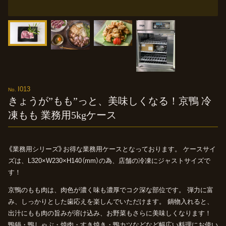
I013
きょうが
”
もも
”
っと、
美味しくなる！
京鴨
冷
凍
もも
業務用5kgケース
《業務用シリーズ》お得な業務用ケースとなっております。
ケースサイ
ズは、L320×W230×H140（mm）の為、店舗の冷凍にジャストサイズで
す！
京鴨のもも肉は、肉色が濃く味も濃厚でコク深な部位です。
弾力に富
み、しっかりとした歯応えを楽しんでいただけます。
鍋物入れると、
出汁にもも肉の旨みが溶け込み、お野菜もさらに美味しくなります！
鴨鍋・鴨しゃぶ・焼肉・すき焼き・鴨カツなどなど幅広い料理にお使い