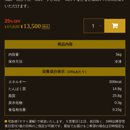
いただけます。
25
%
OFF
13,500
カートに追加
17,820
¥
¥
税込
商品内容
内容量
5kg
保存方法
冷凍
栄養成分表示
（100gあたり）
エネルギー
306kcal
たんぱく質
14.8g
脂質
25.8g
炭水化物
0.3g
食塩相当量
0.15g
宅急便（ヤマト運輸）で発送いたします。５営業日（土日、祝日除く、16時以降翌営
業日受付）後の日時のご指定が可能です。最短でお届けをご希望の場合は日時指定な