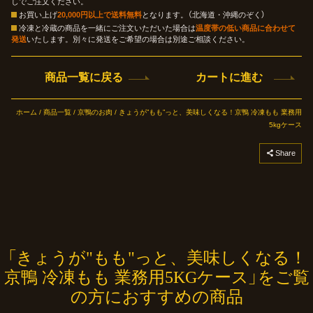
しでご注文ください。
お買い上げ
20,000円以上で送料無料
となります。（北海道・沖縄のぞく）
冷凍と冷蔵の商品を一緒にご注文いただいた場合は
温度帯の低い商品に合わせて
発送
いたします。別々に発送をご希望の場合は別途ご相談ください。
商品一覧に戻る
カートに進む
ホーム
/
商品一覧
/
京鴨のお肉
/ きょうが”もも”っと、美味しくなる！京鴨 冷凍もも 業務用
5kgケース
コピーしました
Share
「きょうが"もも"っと、美味しくなる！
京鴨 冷凍もも 業務用5KGケース」をご覧
の方におすすめの商品