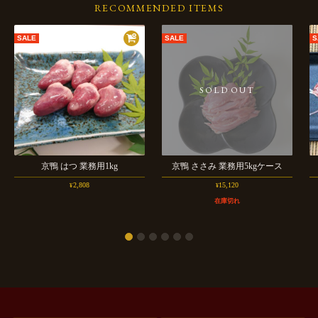
RECOMMENDED ITEMS
京鴨
はつ
業務用1kg
京鴨
ささみ
業務用5kgケース
2,808
15,120
¥
¥
在庫切れ