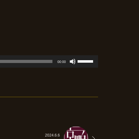
ボ
00:00
リ
ュ
ー
ム
調
節
に
は
2024.6.6