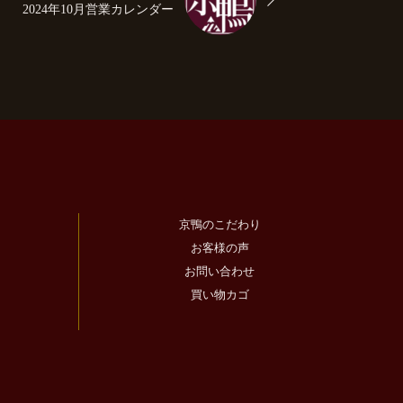
2024年10月営業カレンダー
上
下
矢
印
キ
ー
を
使
京鴨のこだわり
っ
お客様の声
て
お問い合わせ
く
買い物カゴ
だ
さ
い。