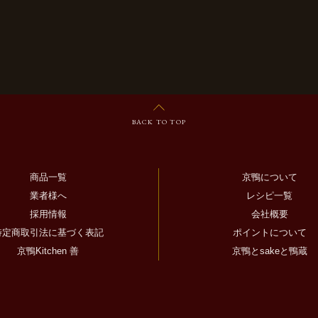
BACK TO TOP
商品一覧
京鴨について
業者様へ
レシピ一覧
採用情報
会社概要
特定商取引法に基づく表記
ポイントについて
京鴨Kitchen 善
京鴨とsakeと鴨蔵