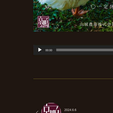
音
00:00
声
プ
レ
ー
ヤ
ー
2024.6.6