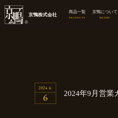
商品一覧
京鴨について
京鴨株式会社
2024
6
2024年
9月
営業
6