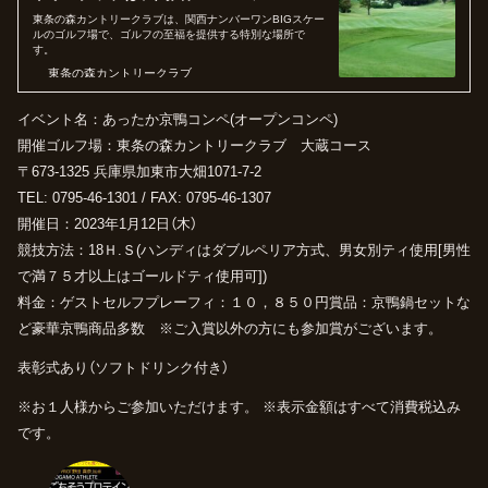
ケールのゴルフ場で、ゴルフの至福を提供
東条の森カントリークラブは、関西ナンバーワンBIGスケー
する特別な場所です。
ルのゴルフ場で、ゴルフの至福を提供する特別な場所で
す。
東条の森カントリークラブ
イベント名：あったか京鴨コンペ(オープンコンペ)
開催ゴルフ場：東条の森カントリークラブ 大蔵コース
〒673-1325 兵庫県加東市大畑1071-7-2
TEL: 0795-46-1301 / FAX: 0795-46-1307
開催日：2023年1月12日（木）
競技方法：18Ｈ.Ｓ(ハンディはダブルペリア方式、男女別ティ使用[男性
で満７５才以上はゴールドティ使用可])
料金：ゲストセルフプレーフィ：１０，８５０円賞品：京鴨鍋セットな
ど豪華京鴨商品多数 ※ご入賞以外の方にも参加賞がございます。
表彰式あり（ソフトドリンク付き）
※お１人様からご参加いただけます。
※表示金額はすべて消費税込み
です。