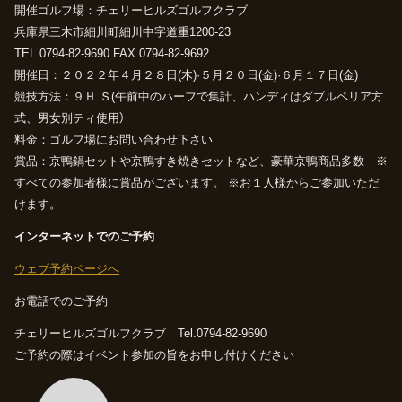
開催ゴルフ場：チェリーヒルズゴルフクラブ
兵庫県三木市細川町細川中字道重1200-23
TEL.0794-82-9690 FAX.0794-82-9692
開催日：２０２２年４月２８日(木)·５月２０日(金)·６月１７日(金)
競技方法：９Ｈ.Ｓ(午前中のハーフで集計、ハンディはダブルペリア方
式、男女別ティ使用）
料金：ゴルフ場にお問い合わせ下さい
賞品：京鴨鍋セットや京鴨すき焼きセットなど、豪華京鴨商品多数 ※
すべての参加者様に賞品がございます。
※お１人様からご参加いただ
けます。
インターネットでのご予約
ウェブ予約ページへ
お電話でのご予約
チェリーヒルズゴルフクラブ Tel.0794-82-9690
ご予約の際はイベント参加の旨をお申し付けください